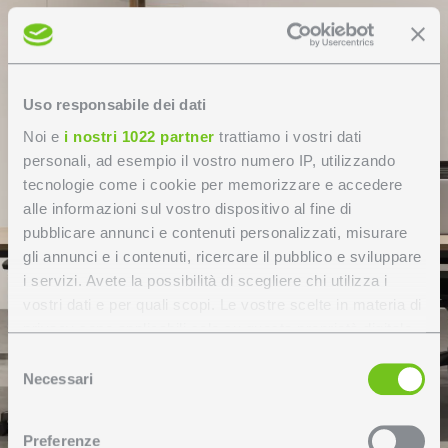
Uso responsabile dei dati
Noi e
i nostri 1022 partner
trattiamo i vostri dati
personali, ad esempio il vostro numero IP, utilizzando
tecnologie come i cookie per memorizzare e accedere
alle informazioni sul vostro dispositivo al fine di
pubblicare annunci e contenuti personalizzati, misurare
gli annunci e i contenuti, ricercare il pubblico e sviluppare
i servizi. Avete la possibilità di scegliere chi utilizza i
vostri dati e per quali scopi. Le vostre scelte in materia di
privacy sono applicabili solo su questa proprietà digitale
in cui avete effettuato le vostre scelte. È possibile
Selezione
modificare o revocare il proprio consenso in qualsiasi
Necessari
del
momento dalla Dichiarazione sui cookie o facendo clic
consenso
sull'icona di attivazione della privacy.
Preferenze