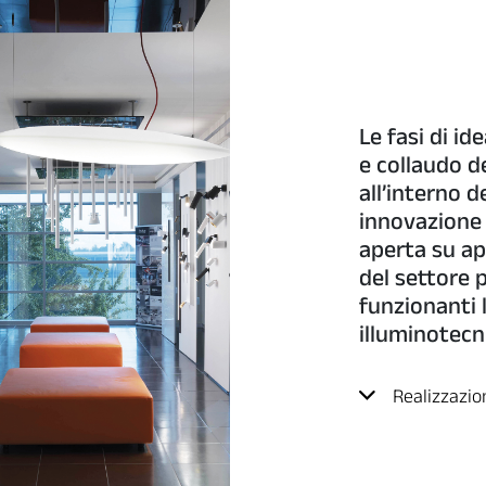
Le fasi di id
e collaudo d
all’interno d
innovazione e
aperta su ap
del settore 
funzionanti l
illuminotecn
Realizzazio