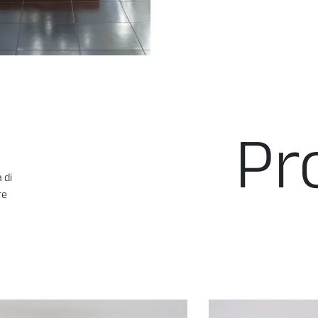
Pr
 di
re