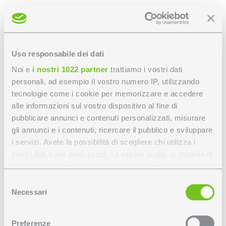
Uso responsabile dei dati
Noi e
i nostri 1022 partner
trattiamo i vostri dati
personali, ad esempio il vostro numero IP, utilizzando
tecnologie come i cookie per memorizzare e accedere
alle informazioni sul vostro dispositivo al fine di
pubblicare annunci e contenuti personalizzati, misurare
gli annunci e i contenuti, ricercare il pubblico e sviluppare
i servizi. Avete la possibilità di scegliere chi utilizza i
vostri dati e per quali scopi. Le vostre scelte in materia di
privacy sono applicabili solo su questa proprietà digitale
Realizzazioni
>
Realizzazioni
>
Abitazione privata – Vitesse Plus H90
in cui avete effettuato le vostre scelte. È possibile
Selezione
modificare o revocare il proprio consenso in qualsiasi
Necessari
del
Abitazione privata –
momento dalla Dichiarazione sui cookie o facendo clic
consenso
sull'icona di attivazione della privacy.
Preferenze