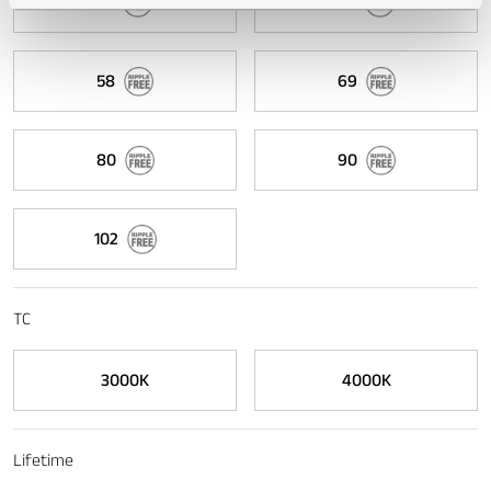
37
47
pubblicità e social media, i quali potrebbero combinarle
con altre informazioni che ha fornito loro o che hanno
raccolto dal suo utilizzo dei loro servizi.
58
69
80
90
102
TC
3000K
4000K
Lifetime