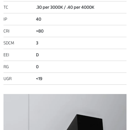
TC
.30 per 3000K / .40 per 4000K
IP
40
CRI
>80
SDCM
3
EEI
D
RG
0
UGR
<19