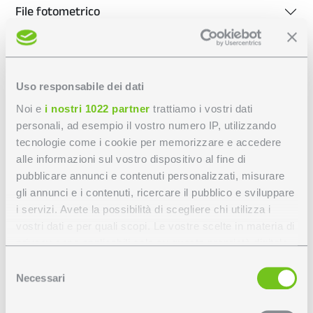
File fotometrico
Foglio istruzioni
Disegno tecnico
Uso responsabile dei dati
Noi e
i nostri 1022 partner
trattiamo i vostri dati
Dispositivi gestione luce
personali, ad esempio il vostro numero IP, utilizzando
tecnologie come i cookie per memorizzare e accedere
alle informazioni sul vostro dispositivo al fine di
pubblicare annunci e contenuti personalizzati, misurare
Personalizza VITESSE
gli annunci e i contenuti, ricercare il pubblico e sviluppare
i servizi. Avete la possibilità di scegliere chi utilizza i
PLUS H90 -
vostri dati e per quali scopi. Le vostre scelte in materia di
privacy sono applicabili solo su questa proprietà digitale
SOSPENSIONE
in cui avete effettuato le vostre scelte. È possibile
Selezione
modificare o revocare il proprio consenso in qualsiasi
Necessari
del
momento dalla Dichiarazione sui cookie o facendo clic
BIEMISSIONE
consenso
sull'icona di attivazione della privacy.