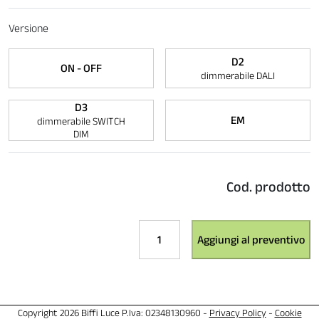
Versione
D2
ON - OFF
dimmerabile DALI
D3
EM
dimmerabile SWITCH
DIM
Cod. prodotto
VITESSE
Aggiungi al preventivo
PLUS
H90
-
SOSPENSIONE
Copyright 2026 Biffi Luce P.Iva: 02348130960 -
Privacy Policy
-
Cookie
BIEMISSIONE