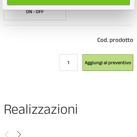
nostri partner che si occupano di analisi dei dati web,
pubblicità e social media, i quali potrebbero combinarle
ON - OFF
con altre informazioni che ha fornito loro o che hanno
raccolto dal suo utilizzo dei loro servizi.
Cod. prodotto
BUSSOLED
Aggiungi al preventivo
PICCOLO
-
E27
quantità
Realizzazioni