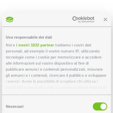
Foglio istruzioni
Disegno tecnico
Uso responsabile dei dati
Noi e
i nostri 1022 partner
trattiamo i vostri dati
personali, ad esempio il vostro numero IP, utilizzando
Personalizza
tecnologie come i cookie per memorizzare e accedere
alle informazioni sul vostro dispositivo al fine di
pubblicare annunci e contenuti personalizzati, misurare
BUSSOLED PICCOLO -
gli annunci e i contenuti, ricercare il pubblico e sviluppare
i servizi. Avete la possibilità di scegliere chi utilizza i
E27
vostri dati e per quali scopi. Le vostre scelte in materia di
privacy sono applicabili solo su questa proprietà digitale
in cui avete effettuato le vostre scelte. È possibile
Selezione
Per configurare il tuo ordine, seleziona le opzioni
modificare o revocare il proprio consenso in qualsiasi
Necessari
del
disponibili per colori e caratteristiche tecniche.
momento dalla Dichiarazione sui cookie o facendo clic