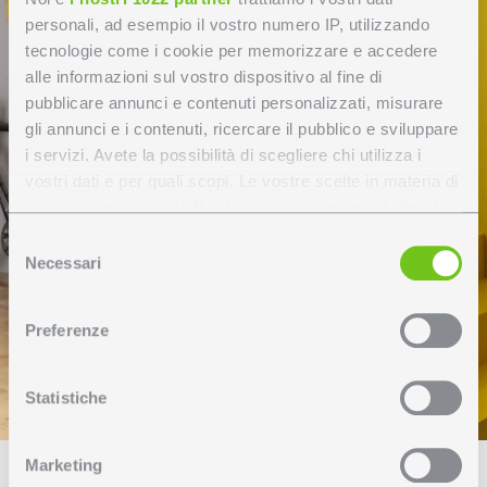
personali, ad esempio il vostro numero IP, utilizzando
tecnologie come i cookie per memorizzare e accedere
alle informazioni sul vostro dispositivo al fine di
pubblicare annunci e contenuti personalizzati, misurare
gli annunci e i contenuti, ricercare il pubblico e sviluppare
i servizi. Avete la possibilità di scegliere chi utilizza i
vostri dati e per quali scopi. Le vostre scelte in materia di
privacy sono applicabili solo su questa proprietà digitale
in cui avete effettuato le vostre scelte. È possibile
Selezione
modificare o revocare il proprio consenso in qualsiasi
Necessari
del
momento dalla Dichiarazione sui cookie o facendo clic
consenso
sull'icona di attivazione della privacy.
Preferenze
Con il tuo consenso, vorremmo anche:
raccogliere informazioni sulla tua posizione
Statistiche
geografica, con un'approssimazione di qualche
metro,
Marketing
Identificare il tuo dispositivo, scansionandolo