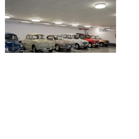
Paglini car dealer
Read
Copyright 2026 Biffi Luce P.Iva: 02348130960 -
Privacy Policy
-
Cookie