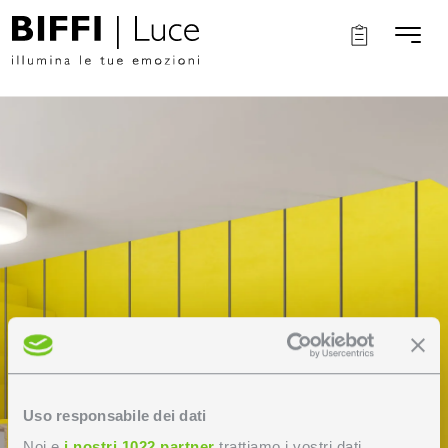
Uso responsabile dei dati
Noi e
i nostri 1022 partner
trattiamo i vostri dati