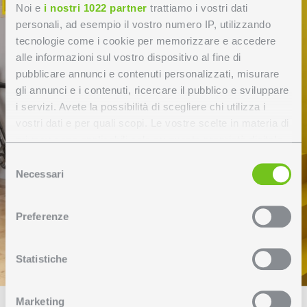
Noi e
i nostri 1022 partner
trattiamo i vostri dati
personali, ad esempio il vostro numero IP, utilizzando
tecnologie come i cookie per memorizzare e accedere
alle informazioni sul vostro dispositivo al fine di
pubblicare annunci e contenuti personalizzati, misurare
gli annunci e i contenuti, ricercare il pubblico e sviluppare
i servizi. Avete la possibilità di scegliere chi utilizza i
vostri dati e per quali scopi. Le vostre scelte in materia di
privacy sono applicabili solo su questa proprietà digitale
in cui avete effettuato le vostre scelte. È possibile
Selezione
modificare o revocare il proprio consenso in qualsiasi
Necessari
del
momento dalla Dichiarazione sui cookie o facendo clic
consenso
sull'icona di attivazione della privacy.
Preferenze
Con il tuo consenso, vorremmo anche:
raccogliere informazioni sulla tua posizione
Statistiche
geografica, con un'approssimazione di qualche
metro,
Marketing
Identificare il tuo dispositivo, scansionandolo