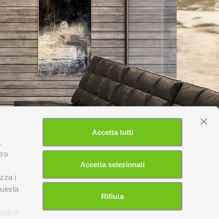
Accetta tutti
,
tro
Accetta selezionati
izza i
questa
Rifiuta
l
ona di