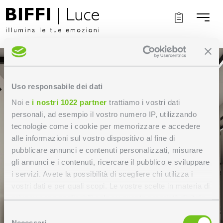
Uso responsabile dei dati
Noi e
i nostri 1022 partner
trattiamo i vostri dati
personali, ad esempio il vostro numero IP, utilizzando
tecnologie come i cookie per memorizzare e accedere
alle informazioni sul vostro dispositivo al fine di
pubblicare annunci e contenuti personalizzati, misurare
gli annunci e i contenuti, ricercare il pubblico e sviluppare
i servizi. Avete la possibilità di scegliere chi utilizza i
vostri dati e per quali scopi. Le vostre scelte in materia di
privacy sono applicabili solo su questa proprietà digitale
in cui avete effettuato le vostre scelte. È possibile
Selezione
modificare o revocare il proprio consenso in qualsiasi
Necessari