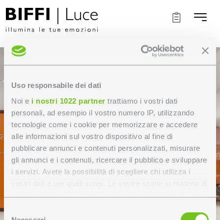
Uso responsabile dei dati
Noi e
i nostri 1022 partner
trattiamo i vostri dati
personali, ad esempio il vostro numero IP, utilizzando
tecnologie come i cookie per memorizzare e accedere
alle informazioni sul vostro dispositivo al fine di
pubblicare annunci e contenuti personalizzati, misurare
gli annunci e i contenuti, ricercare il pubblico e sviluppare
i servizi. Avete la possibilità di scegliere chi utilizza i
vostri dati e per quali scopi. Le vostre scelte in materia di
privacy sono applicabili solo su questa proprietà digitale
in cui avete effettuato le vostre scelte. È possibile
Selezione
modificare o revocare il proprio consenso in qualsiasi
Necessari