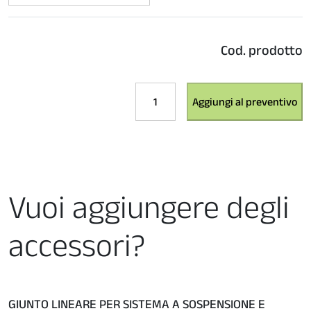
Cod. prodotto
VITESSE
Aggiungi al preventivo
PLUS
H90
-
SISTEMA
PLAFONE
BIANCO
Vuoi aggiungere degli
DINAMICO
quantità
accessori?
GIUNTO LINEARE PER SISTEMA A SOSPENSIONE E