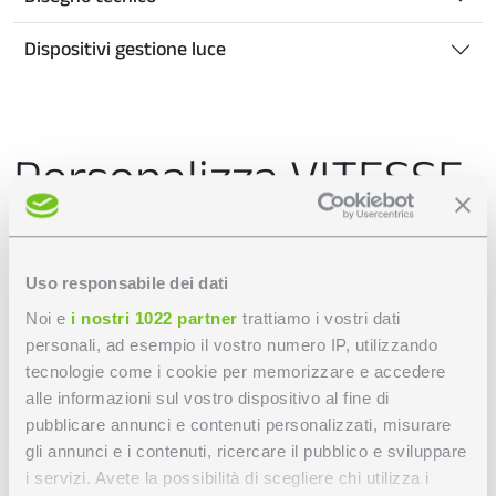
Dispositivi gestione luce
Personalizza VITESSE
PLUS H90 - SISTEMA
PLAFONE BIANCO
Uso responsabile dei dati
Noi e
i nostri 1022 partner
trattiamo i vostri dati
DINAMICO
personali, ad esempio il vostro numero IP, utilizzando
tecnologie come i cookie per memorizzare e accedere
alle informazioni sul vostro dispositivo al fine di
pubblicare annunci e contenuti personalizzati, misurare
Per configurare il tuo ordine, seleziona le opzioni
gli annunci e i contenuti, ricercare il pubblico e sviluppare
disponibili per colori e caratteristiche tecniche.
i servizi. Avete la possibilità di scegliere chi utilizza i