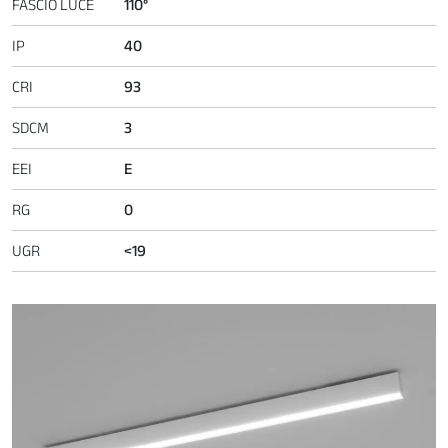
FASCIO LUCE
110°
IP
40
CRI
93
SDCM
3
EEI
E
RG
0
UGR
<19