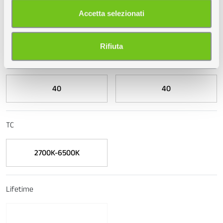
Utilizziamo i cookie per personalizzare contenuti ed
Accetta selezionati
annunci, per fornire funzionalità dei social media e per
W
analizzare il nostro traffico. Condividiamo inoltre
informazioni sul modo in cui utilizza il nostro sito con i
Rifiuta
40
40
nostri partner che si occupano di analisi dei dati web,
pubblicità e social media, i quali potrebbero combinarle
con altre informazioni che ha fornito loro o che hanno
40
40
raccolto dal suo utilizzo dei loro servizi.
TC
2700K-6500K
Lifetime