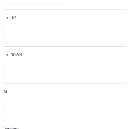
Lm UP
Lm DOWN
AL
Versione