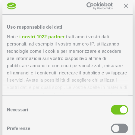
Uso responsabile dei dati
Noi e
i nostri 1022 partner
trattiamo i vostri dati
personali, ad esempio il vostro numero IP, utilizzando
tecnologie come i cookie per memorizzare e accedere
alle informazioni sul vostro dispositivo al fine di
pubblicare annunci e contenuti personalizzati, misurare
gli annunci e i contenuti, ricercare il pubblico e sviluppare
i servizi. Avete la possibilità di scegliere chi utilizza i
vostri dati e per quali scopi. Le vostre scelte in materia di
SCROLL
privacy sono applicabili solo su questa proprietà digitale
in cui avete effettuato le vostre scelte. È possibile
Selezione
modificare o revocare il proprio consenso in qualsiasi
Necessari
del
momento dalla Dichiarazione sui cookie o facendo clic
consenso
Disegno tecnico
sull'icona di attivazione della privacy.
Preferenze