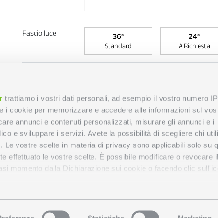
Fascio luce
36°
24°
Standard
A Richiesta
Versione
D2
ON - OFF
dimmerabile DAL
r
trattiamo i vostri dati personali, ad esempio il vostro numero IP
e i cookie per memorizzare e accedere alle informazioni sul vos
licare annunci e contenuti personalizzati, misurare gli annunci e i
ico e sviluppare i servizi. Avete la possibilità di scegliere chi util
pi. Le vostre scelte in materia di privacy sono applicabili solo su 
ete effettuato le vostre scelte. È possibile modificare o revocare i
asi momento dalla Dichiarazione sui cookie o facendo clic sull'ic
remmo anche:
zioni sulla tua posizione geografica, con un'approssimazione di
Preferenze
Statistiche
Marketing