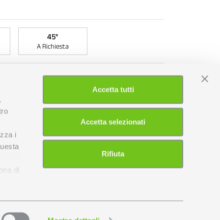
45°
A Richiesta
D3
DTF
dimmerabile SWITCH
Accetta tutti
I
DIM
,
tro
Accetta selezionati
Cod. prodotto
izza i
questa
Rifiuta
l
Rey
Aggiungi al preventivo
ona di
quantità