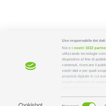
Uso responsabile dei dati
Noi e
i nostri 1022 partne
utilizzando tecnologie com
dispositivo al fine di pubb
contenuti, ricercare il pubbl
vostri dati e per quali sco
proprietà digitale in cui av
proprio consenso in qualsi
attivazione della privacy.
Con il tuo consenso, vor
Selezione
raccogliere informa
Necessari