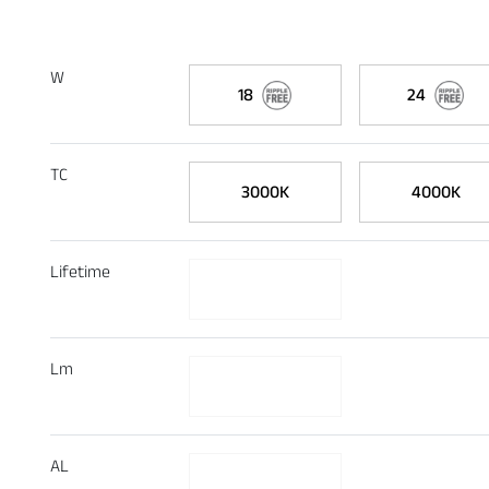
W
18
24
TC
3000K
4000K
Lifetime
Lm
AL