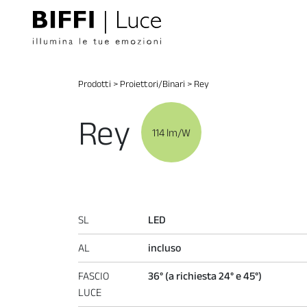
Prodotti
>
Proiettori/Binari
>
Rey
Rey
114 lm/W
SL
LED
AL
incluso
FASCIO
36° (a richiesta 24° e 45°)
LUCE