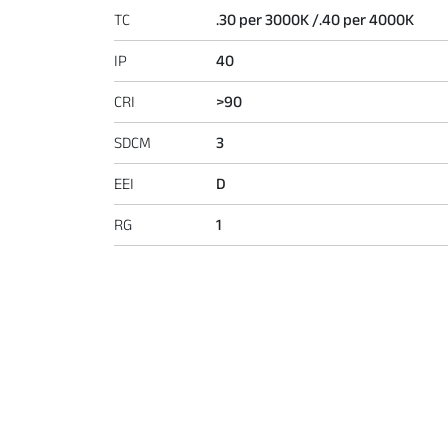
TC
.30 per 3000K /.40 per 4000K
IP
40
CRI
>90
SDCM
3
EEI
D
RG
1