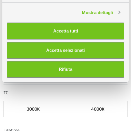
(impronte digitali).
Mostra dettagli
Approfondisci come vengono elaborati i tuoi dati personali
08
e imposta le tue preferenze nella
sezione dettagli
. Puoi
Bianco satinato
modificare o ritirare il tuo consenso in qualsiasi momento
Accetta tutti
dalla Dichiarazione sui cookie.
Utilizziamo i cookie per personalizzare contenuti ed
Accetta selezionati
W
annunci, per fornire funzionalità dei social media e per
analizzare il nostro traffico. Condividiamo inoltre
informazioni sul modo in cui utilizza il nostro sito con i
Rifiuta
18
24
nostri partner che si occupano di analisi dei dati web,
pubblicità e social media, i quali potrebbero combinarle
con altre informazioni che ha fornito loro o che hanno
TC
raccolto dal suo utilizzo dei loro servizi.
3000K
4000K
Lifetime