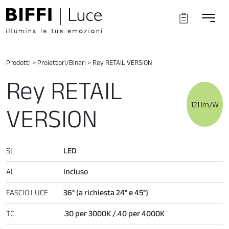
Prodotti
>
Proiettori/Binari
>
Rey RETAIL VERSION
Rey RETAIL
121 lm/W
VERSION
SL
LED
AL
incluso
FASCIO LUCE
36° (a richiesta 24° e 45°)
TC
.30 per 3000K /.40 per 4000K