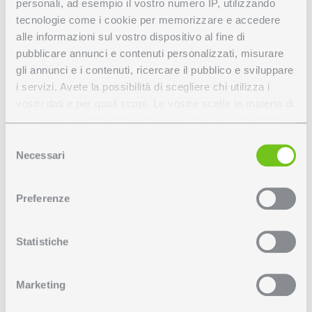
personali, ad esempio il vostro numero IP, utilizzando
Disegno tecnico
tecnologie come i cookie per memorizzare e accedere
alle informazioni sul vostro dispositivo al fine di
Dispositivi gestione luce
pubblicare annunci e contenuti personalizzati, misurare
gli annunci e i contenuti, ricercare il pubblico e sviluppare
i servizi. Avete la possibilità di scegliere chi utilizza i
vostri dati e per quali scopi. Le vostre scelte in materia di
Personalizza Rey
privacy sono applicabili solo su questa proprietà digitale
in cui avete effettuato le vostre scelte. È possibile
Selezione
RETAIL VERSION
modificare o revocare il proprio consenso in qualsiasi
Necessari
del
momento dalla Dichiarazione sui cookie o facendo clic
consenso
sull'icona di attivazione della privacy.
Preferenze
Per configurare il tuo ordine, seleziona le opzioni
Con il tuo consenso, vorremmo anche:
disponibili per colori e caratteristiche tecniche.
raccogliere informazioni sulla tua posizione
Statistiche
geografica, con un'approssimazione di qualche
metro,
Marketing
06
Identificare il tuo dispositivo, scansionandolo
Nero satinato
attivamente alla ricerca di caratteristiche specifiche