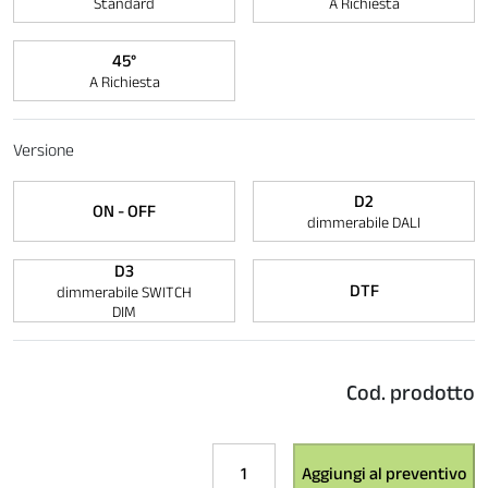
Standard
A Richiesta
45°
A Richiesta
Versione
D2
ON - OFF
dimmerabile DALI
D3
DTF
dimmerabile SWITCH
DIM
Cod. prodotto
Rey
Aggiungi al preventivo
RETAIL