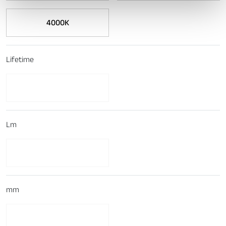
con altre informazioni che ha fornito loro o che hanno
raccolto dal suo utilizzo dei loro servizi.
4000K
Lifetime
Lm
mm