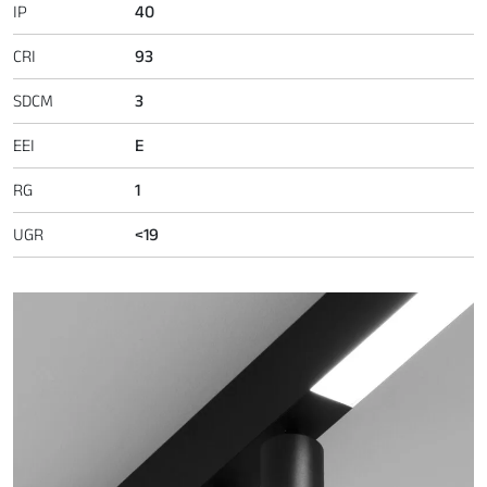
IP
40
CRI
93
SDCM
3
EEI
E
RG
1
UGR
<19