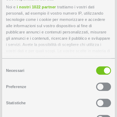
Disegno tecnico
Noi e
i nostri 1022 partner
trattiamo i vostri dati
personali, ad esempio il vostro numero IP, utilizzando
Dispositivi gestione luce
tecnologie come i cookie per memorizzare e accedere
alle informazioni sul vostro dispositivo al fine di
pubblicare annunci e contenuti personalizzati, misurare
gli annunci e i contenuti, ricercare il pubblico e sviluppare
Personalizza LIBERTY
i servizi. Avete la possibilità di scegliere chi utilizza i
vostri dati e per quali scopi. Le vostre scelte in materia di
MODULO SPOT - LEO
privacy sono applicabili solo su questa proprietà digitale
in cui avete effettuato le vostre scelte. È possibile
Selezione
MINI
modificare o revocare il proprio consenso in qualsiasi
Necessari
del
momento dalla Dichiarazione sui cookie o facendo clic
consenso
sull'icona di attivazione della privacy.
Preferenze
Per configurare il tuo ordine, seleziona le opzioni
Con il tuo consenso, vorremmo anche:
disponibili per colori e caratteristiche tecniche.
raccogliere informazioni sulla tua posizione
Statistiche
geografica, con un'approssimazione di qualche
metro,