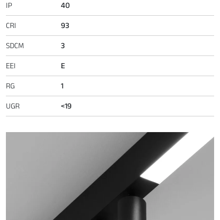
IP
40
CRI
93
SDCM
3
EEI
E
RG
1
UGR
<19