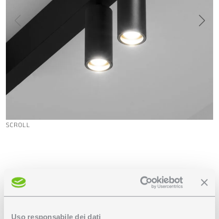
SCROLL
Scheda tecnica
File fotometrico
Uso responsabile dei dati