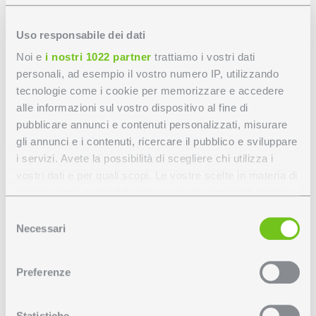
Disegno tecnico
Uso responsabile dei dati
Dispositivi gestione luce
Noi e
i nostri 1022 partner
trattiamo i vostri dati
personali, ad esempio il vostro numero IP, utilizzando
tecnologie come i cookie per memorizzare e accedere
alle informazioni sul vostro dispositivo al fine di
Personalizza IVY Ø145
pubblicare annunci e contenuti personalizzati, misurare
gli annunci e i contenuti, ricercare il pubblico e sviluppare
VETRO SATINATO
i servizi. Avete la possibilità di scegliere chi utilizza i
vostri dati e per quali scopi. Le vostre scelte in materia di
privacy sono applicabili solo su questa proprietà digitale
in cui avete effettuato le vostre scelte. È possibile
Per configurare il tuo ordine, seleziona le opzioni
Selezione
modificare o revocare il proprio consenso in qualsiasi
Necessari
disponibili per colori e caratteristiche tecniche.
del
momento dalla Dichiarazione sui cookie o facendo clic
consenso
sull'icona di attivazione della privacy.
Preferenze
06
Con il tuo consenso, vorremmo anche:
Nero satinato
raccogliere informazioni sulla tua posizione
Statistiche