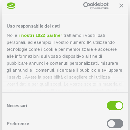
Uso responsabile dei dati
Noi e
i nostri 1022 partner
trattiamo i vostri dati
personali, ad esempio il vostro numero IP, utilizzando
tecnologie come i cookie per memorizzare e accedere
alle informazioni sul vostro dispositivo al fine di
pubblicare annunci e contenuti personalizzati, misurare
gli annunci e i contenuti, ricercare il pubblico e sviluppare
i servizi. Avete la possibilità di scegliere chi utilizza i
vostri dati e per quali scopi. Le vostre scelte in materia di
SCROLL
privacy sono applicabili solo su questa proprietà digitale
in cui avete effettuato le vostre scelte. È possibile
Selezione
modificare o revocare il proprio consenso in qualsiasi
Necessari
del
momento dalla Dichiarazione sui cookie o facendo clic
consenso
Disegno tecnico
sull'icona di attivazione della privacy.
Preferenze