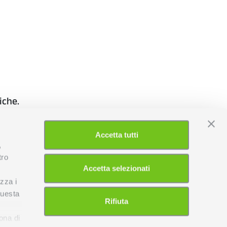
iche.
Accetta tutti
,
Cod. prodotto
tro
Accetta selezionati
BA001
izza i
questa
Rifiuta
l
BASE
Aggiungi al preventivo
ona di
PER