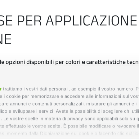
ASE PER APPLICAZIONE
NE
le opzioni disponibili per colori e caratteristiche tecn
r
trattiamo i vostri dati personali, ad esempio il vostro numero IP
e i cookie per memorizzare e accedere alle informazioni sul vos
licare annunci e contenuti personalizzati, misurare gli annunci e i
ico e sviluppare i servizi. Avete la possibilità di scegliere chi util
pi. Le vostre scelte in materia di privacy sono applicabili solo su 
ete effettuato le vostre scelte. È possibile modificare o revocare i
asi momento dalla Dichiarazione sui cookie o facendo clic sull'ic