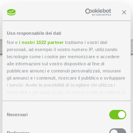
Uso responsabile dei dati
Noi e
i nostri 1022 partner
trattiamo i vostri dati
personali, ad esempio il vostro numero IP, utilizzando
tecnologie come i cookie per memorizzare e accedere
alle informazioni sul vostro dispositivo al fine di
pubblicare annunci e contenuti personalizzati, misurare
gli annunci e i contenuti, ricercare il pubblico e sviluppare
i servizi. Avete la possibilità di scegliere chi utilizza i
vostri dati e per quali scopi. Le vostre scelte in materia di
privacy sono applicabili solo su questa proprietà digitale
in cui avete effettuato le vostre scelte. È possibile
Selezione
modificare o revocare il proprio consenso in qualsiasi
Necessari
del
momento dalla Dichiarazione sui cookie o facendo clic
consenso
sull'icona di attivazione della privacy.
Preferenze