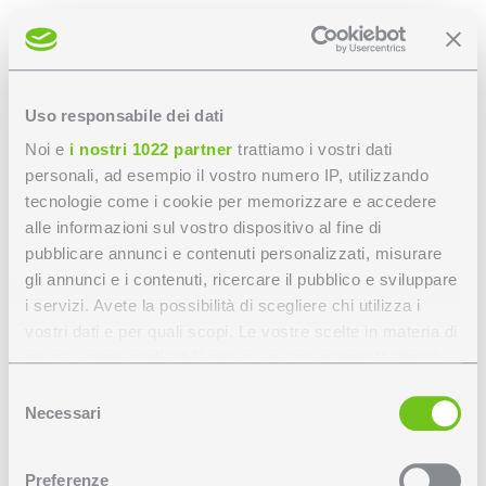
Uso responsabile dei dati
Ivy
Noi e
i nostri 1022 partner
trattiamo i vostri dati
Ivy
personali, ad esempio il vostro numero IP, utilizzando
tecnologie come i cookie per memorizzare e accedere
alle informazioni sul vostro dispositivo al fine di
pubblicare annunci e contenuti personalizzati, misurare
gli annunci e i contenuti, ricercare il pubblico e sviluppare
i servizi. Avete la possibilità di scegliere chi utilizza i
vostri dati e per quali scopi. Le vostre scelte in materia di
privacy sono applicabili solo su questa proprietà digitale
in cui avete effettuato le vostre scelte. È possibile
Selezione
modificare o revocare il proprio consenso in qualsiasi
Necessari
del
momento dalla Dichiarazione sui cookie o facendo clic
consenso
sull'icona di attivazione della privacy.
Preferenze