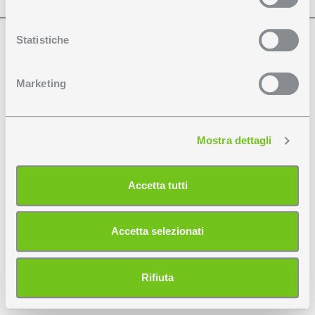
Con il tuo consenso, vorremmo anche:
Copyright 2026 Biffi Luce P.Iva: 02348130960 -
Privacy Policy
-
Cookie
Policy
raccogliere informazioni sulla tua posizione
Statistiche
En
It
geografica, con un'approssimazione di qualche
metro,
Marketing
Identificare il tuo dispositivo, scansionandolo
attivamente alla ricerca di caratteristiche specifiche
(impronte digitali).
Mostra dettagli
Approfondisci come vengono elaborati i tuoi dati personali
e imposta le tue preferenze nella
sezione dettagli
. Puoi
modificare o ritirare il tuo consenso in qualsiasi momento
Accetta tutti
dalla Dichiarazione sui cookie.
Utilizziamo i cookie per personalizzare contenuti ed
Accetta selezionati
annunci, per fornire funzionalità dei social media e per
analizzare il nostro traffico. Condividiamo inoltre
informazioni sul modo in cui utilizza il nostro sito con i
Rifiuta
nostri partner che si occupano di analisi dei dati web,
pubblicità e social media, i quali potrebbero combinarle