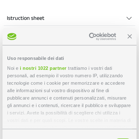
Istruction sheet
Technical drawing
Light management devices
Uso responsabile dei dati
Noi e
i nostri 1022 partner
trattiamo i vostri dati
personali, ad esempio il vostro numero IP, utilizzando
Customize VITESSE
tecnologie come i cookie per memorizzare e accedere
alle informazioni sul vostro dispositivo al fine di
PLUS H90 - 90°
pubblicare annunci e contenuti personalizzati, misurare
gli annunci e i contenuti, ricercare il pubblico e sviluppare
ANGLE MODULE
i servizi. Avete la possibilità di scegliere chi utilizza i
vostri dati e per quali scopi. Le vostre scelte in materia di
privacy sono applicabili solo su questa proprietà digitale
TUNABLE WHITE
in cui avete effettuato le vostre scelte. È possibile
Selezione