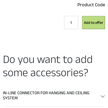
Product Code
VITESSE
Add to offer
PLUS
H90
-
90°
ANGLE
MODULE
Do you want to add
TUNABLE
WHITE
some accessories?
MONOEMISSION
HANGING
quantity
IN-LINE CONNECTOR FOR HANGING AND CEILING
SYSTEM