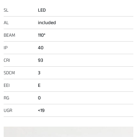
SL
LED
AL
included
BEAM
110°
IP
40
CRI
93
SDCM
3
EEI
E
RG
0
UGR
<19