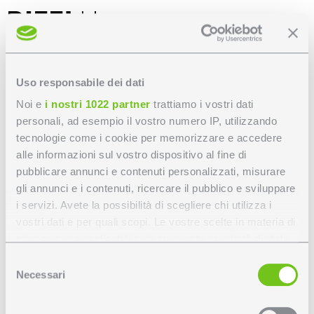
Uso responsabile dei dati
Noi e
i nostri 1022 partner
trattiamo i vostri dati
personali, ad esempio il vostro numero IP, utilizzando
tecnologie come i cookie per memorizzare e accedere
alle informazioni sul vostro dispositivo al fine di
pubblicare annunci e contenuti personalizzati, misurare
gli annunci e i contenuti, ricercare il pubblico e sviluppare
i servizi. Avete la possibilità di scegliere chi utilizza i
vostri dati e per quali scopi. Le vostre scelte in materia di
privacy sono applicabili solo su questa proprietà digitale
in cui avete effettuato le vostre scelte. È possibile
Selezione
modificare o revocare il proprio consenso in qualsiasi
Necessari
del
momento dalla Dichiarazione sui cookie o facendo clic
consenso
sull'icona di attivazione della privacy.